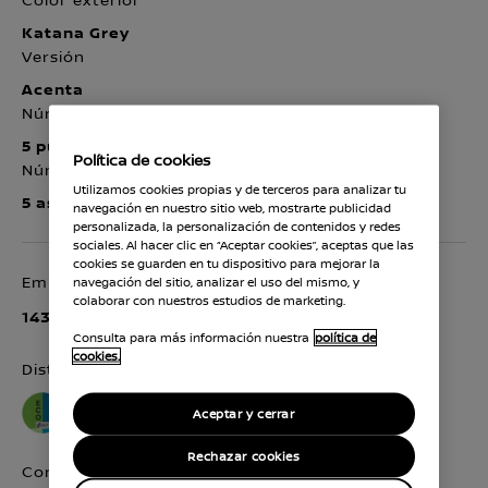
Color exterior
Katana Grey
Versión
Acenta
Número de puertas
5 puertas
Política de cookies
Número de asientos
Utilizamos cookies propias y de terceros para analizar tu
5 asientos
navegación en nuestro sitio web, mostrarte publicidad
personalizada, la personalización de contenidos y redes
sociales. Al hacer clic en “Aceptar cookies”, aceptas que las
cookies se guarden en tu dispositivo para mejorar la
navegación del sitio, analizar el uso del mismo, y
Emisiones de CO2 :
colaborar con nuestros estudios de marketing.
143 g/km CO2
ECO
Consulta para más información nuestra
política de
cookies.
Distintivo Ambiental
Aceptar y cerrar
Rechazar cookies
Consumo