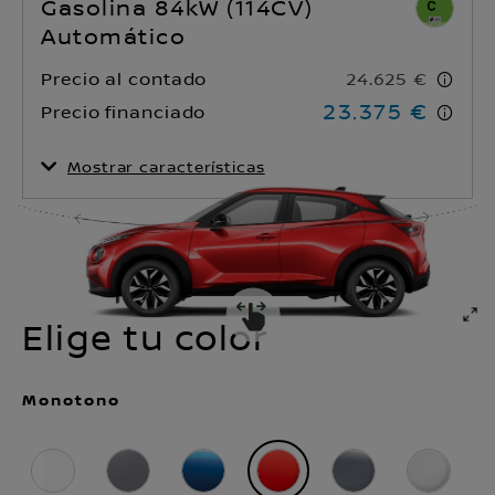
Gasolina 84kW (114CV)
Automático
Precio al contado
24.625 €
23.375 €
Precio financiado
Mostrar características
Consumo - Combinado
Tipo de transmisión
(WLTP)
Automático
6,0 l / 100 km
Tracción
Número de plazas
Delantera
5
Elige tu color
Monotono