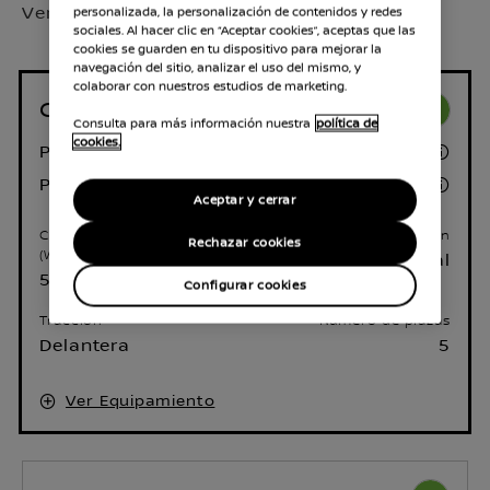
Versión seleccionada:
Acenta
personalizada, la personalización de contenidos y redes
sociales. Al hacer clic en “Aceptar cookies”, aceptas que las
cookies se guarden en tu dispositivo para mejorar la
navegación del sitio, analizar el uso del mismo, y
colaborar con nuestros estudios de marketing.
Gasolina 84kW (114CV) Manual
Consulta para más información nuestra
política de
cookies.
Precio al contado
22.725 €
21.475 €
Precio financiado
Aceptar y cerrar
Consumo - Combinado
Tipo de transmisión
Rechazar cookies
(WLTP)
Manual
5,8 l / 100 km
Configurar cookies
Tracción
Número de plazas
Delantera
5
Ver Equipamiento