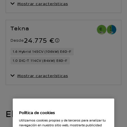
Mostrar características
Tekna
24.775 €
Desde
1.6 Hybrid 145CV (106kW) E6D-F
1.0 DIG-T 114CV (84kW) E6D-F
Mostrar características
Elige tu motorización
Política de cookies
Utilizamos cookies propias y de terceros para analizar tu
navegación en nuestro sitio web, mostrarte publicidad