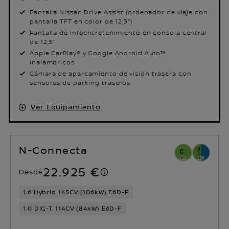
Pantalla Nissan Drive Assist (ordenador de viaje con
pantalla TFT en color de 12,3")
Pantalla de infoentretenimiento en consola central
de 12,3“
Apple CarPlay® y Google Android Auto™
inalámbricos
Cámara de aparcamiento de visión trasera con
sensores de parking traseros​
Ver Equipamiento
N-Connecta
22.925 €
Desde
1.6 Hybrid 145CV (106kW) E6D-F
1.0 DIG-T 114CV (84kW) E6D-F