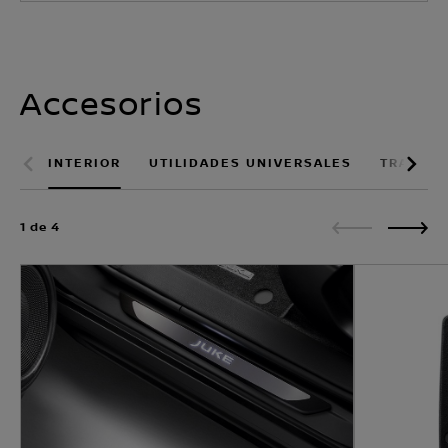
Accesorios
INTERIOR
UTILIDADES UNIVERSALES
TRANSP
1 de 4