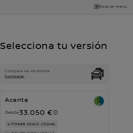
Mostrar menú
Selecciona tu versión
Compara las versiones
Comparar
Acenta
33.050 €
Desde
e-POWER 204CV (152kW)