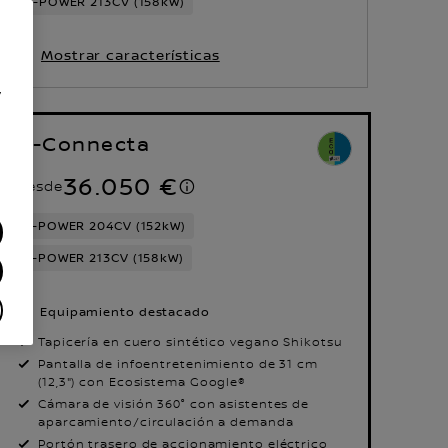
e-POWER 213CV (158kW)
Mostrar características
y
N-Connecta
36.050 €
Desde
e-POWER 204CV (152kW)
e-POWER 213CV (158kW)
Equipamiento destacado
Tapicería en cuero sintético vegano Shikotsu
Pantalla de infoentretenimiento de 31 cm
(12,3") con Ecosistema Google®
Cámara de visión 360° con asistentes de
aparcamiento/circulación a demanda
Portón trasero de accionamiento eléctrico