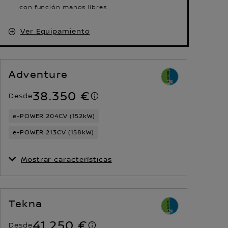
con función manos libres
Ver Equipamiento
Adventure
38.350 €
Desde
e-POWER 204CV (152kW)
e-POWER 213CV (158kW)
Mostrar características
Tekna
41.250 €
Desde