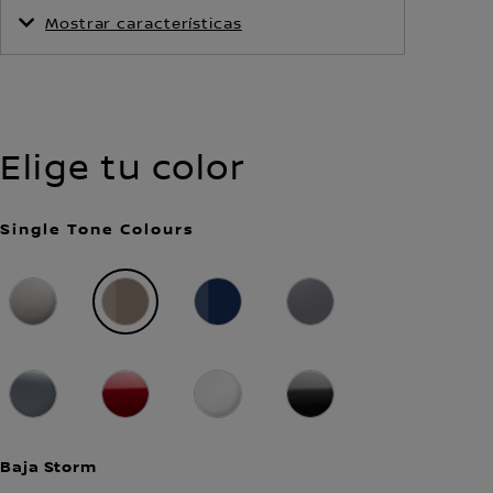
Mostrar características
Consumo de
Tipo de Transmisión
combustible (WLTP) -
Automático
Combinado
6,3 l/100km
Elige tu color
Tracción
Número de Plazas
4x4 e-4ORCE
5 o 7
Single Tone Colours
Baja Storm