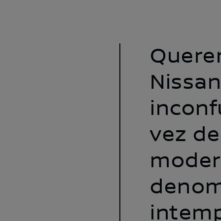
Quere
Nissa
inconf
vez de
moder
denom
intemp