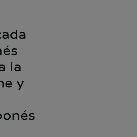
cada
nés
a la
me y
ponés