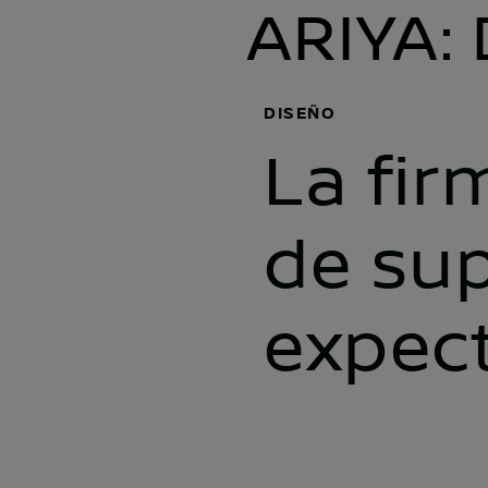
ARIYA:
DISEÑO
La fi
de su
expec