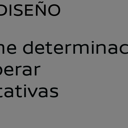
 DISEÑO
rme determina
perar
tativas