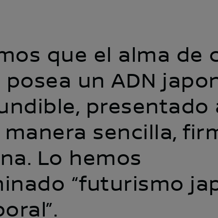
mos que el alma de 
n posea un ADN japo
undible, presentado 
 manera sencilla, fir
na. Lo hemos
inado “futurismo ja
oral”.