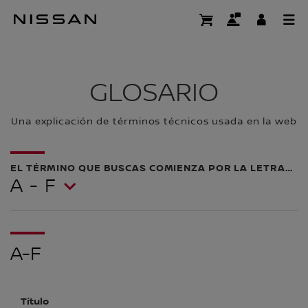
Ir
al
GLOSARIO
contenido
principal
GLOSARIO
Una explicación de términos técnicos usada en la web
EL TÉRMINO QUE BUSCAS COMIENZA POR LA LETRA…
A - F
A-F
Título