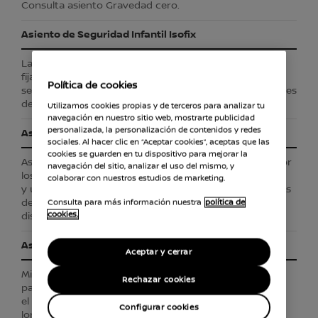
Consulta asiento Gravedad cero.
Asiento de Seguridad Infantil Isofix
La normativa internacional en materia de puntos de
fijación de asientos de
Política de cookies
seguridad infantiles es común para todos los fabricantes
de coches.
Utilizamos cookies propias y de terceros para analizar tu
navegación en nuestro sitio web, mostrarte publicidad
personalizada, la personalización de contenidos y redes
Asientos inspirados en la gravedad cero
sociales. Al hacer clic en “Aceptar cookies”, aceptas que las
cookies se guarden en tu dispositivo para mejorar la
Asientos inspirados por la postura neutra adoptada por
navegación del sitio, analizar el uso del mismo, y
los astronautas en el espacio,
colaborar con nuestros estudios de marketing.
y usando niveles variados y esmeradamente calculados
de apoyo de las
Consulta para más información nuestra
política de
cookies.
distintas partes del cuerpo.
Asistente de Aparcamiento Automático
Aceptar y cerrar
Mide el tamaño de un espacio de aparcamiento en
Rechazar cookies
paralelo disponible y ayuda a aparcar
el coche. Solo requiere 76 cm de espacio adicional a la
Configurar cookies
longitud del