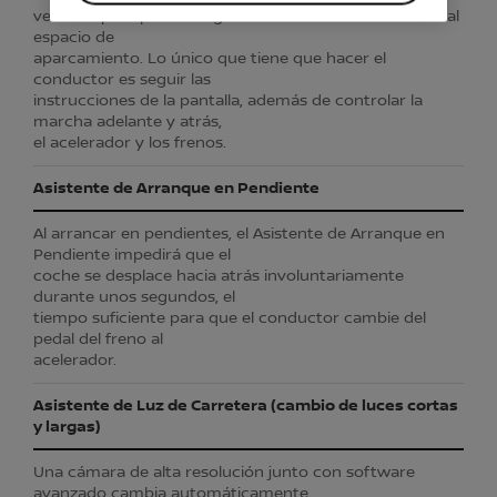
vehículo para poder dirigir el coche automáticamente al
espacio de
aparcamiento. Lo único que tiene que hacer el
conductor es seguir las
instrucciones de la pantalla, además de controlar la
marcha adelante y atrás,
el acelerador y los frenos.
Asistente de Arranque en Pendiente
Al arrancar en pendientes, el Asistente de Arranque en
Pendiente impedirá que el
coche se desplace hacia atrás involuntariamente
durante unos segundos, el
tiempo suficiente para que el conductor cambie del
pedal del freno al
acelerador.
Asistente de Luz de Carretera (cambio de luces cortas
y largas)
Una cámara de alta resolución junto con software
avanzado cambia automáticamente