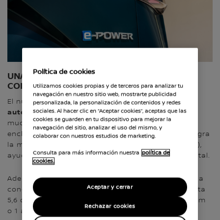
Política de cookies
UNA EXPERIENCIA QUE REDEFINE LA
CONDUCCIÓN
Utilizamos cookies propias y de terceros para analizar tu
navegación en nuestro sitio web, mostrarte publicidad
más de 1.279 km de
El nuevo e‑POWER ofrece
personalizada, la personalización de contenidos y redes
autonomía
sociales. Al hacer clic en “Aceptar cookies”, aceptas que las
(1) con un solo depósito, superando a
cookies se guarden en tu dispositivo para mejorar la
muchos híbridos enchufables sin necesidad de
navegación del sitio, analizar el uso del mismo, y
enchufar. Reduce un 12% las emisiones de CO₂ y logra
colaborar con nuestros estudios de marketing.
4,5 L/100 km
la mejor eficiencia de su clase con
(2),
Consulta para más información nuestra
política de
ayudándote a ahorrar y a reducir tu huella ambiental.
cookies.
Además, añade 11 kW extra en modo Sport para una
Aceptar y cerrar
conducción más emocionante, reduce el ruido hasta
5,6 dB y amplía los intervalos de servicio a 20.000 km
Rechazar cookies
o 1 año gracias a su nueva calibración. ¿Listo para