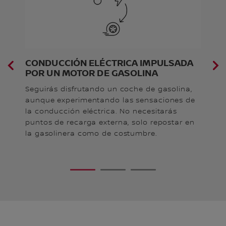
CONDUCCIÓN ELÉCTRICA IMPULSADA
C
POR UN MOTOR DE GASOLINA
E
ita
Seguirás disfrutando un coche de gasolina,
El
aunque experimentando las sensaciones de
re
la conducción eléctrica. No necesitarás
al
puntos de recarga externa, solo repostar en
ru
umo
la gasolinera como de costumbre.
qu
el
1
2
3