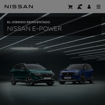
Ir
al
COCHES E-POWER 
contenido
principal
EL HÍBRIDO REINVENTADO​
NISSAN E-POWER