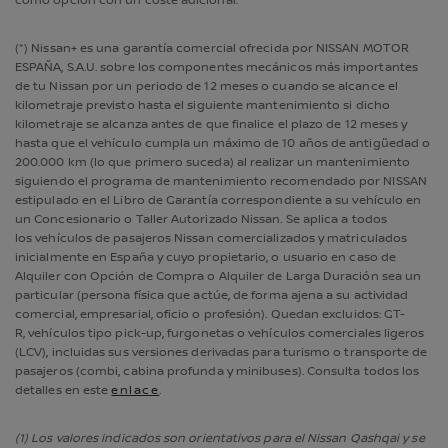
como opción con un coste adicional.​​
(*) Nissan+ es una garantía comercial ofrecida por NISSAN MOTOR
ESPAÑA, S.A.U. sobre los componentes mecánicos más importantes
de tu Nissan por un periodo de 12 meses o cuando se alcance el
kilometraje previsto hasta el siguiente mantenimiento si dicho
kilometraje se alcanza antes de que finalice el plazo de 12 meses y
hasta que el vehículo cumpla un máximo de 10 años de antigüedad o
200.000 km (lo que primero suceda) al realizar un mantenimiento
siguiendo el programa de mantenimiento recomendado por NISSAN
estipulado en el Libro de Garantía correspondiente a su vehículo en
un Concesionario o Taller Autorizado Nissan. Se aplica a todos
los vehículos de pasajeros Nissan comercializados y matriculados
inicialmente en España y cuyo propietario, o usuario en caso de
Alquiler con Opción de Compra o Alquiler de Larga Duración sea un
particular (persona física que actúe, de forma ajena a su actividad
comercial, empresarial, oficio o profesión). Quedan excluidos: GT-
R, vehículos tipo pick-up, furgonetas o vehículos comerciales ligeros
(LCV), incluidas sus versiones derivadas para turismo o transporte de
pasajeros (combi, cabina profunda y minibuses). Consulta todos los
detalles en este
enlace
.
(1) Los valores indicados son orientativos para el Nissan Qashqai y se