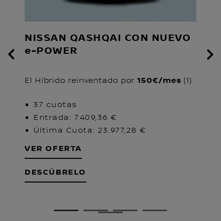
NISSAN QASHQAI CON NUEVO
N
e
-POWER
El
El Híbrido reinventado por
150€/mes
(1)
37 cuotas
Entrada: 7.409,36 €
Última Cuota: 23.977,28 €
V
VER OFERTA
D
DESCÚBRELO
1
2
3
4
5