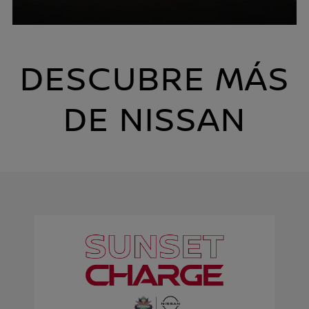
DESCUBRE MÁS
DE NISSAN
N
P
N
o