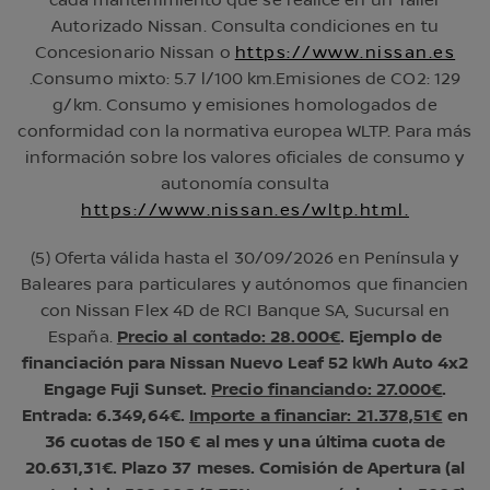
cada mantenimiento que se realice en un Taller
Autorizado Nissan. Consulta condiciones en tu
Concesionario Nissan o
https://www.nissan.es
.Consumo mixto: 5.7 l/100 km.Emisiones de CO2: 129
g/km. Consumo y emisiones homologados de
conformidad con la normativa europea WLTP. Para más
información sobre los valores oficiales de consumo y
autonomía consulta
https://www.nissan.es/wltp.html.
(5) Oferta válida hasta el 30/09/2026 en Península y
Baleares para particulares y autónomos que financien
con Nissan Flex 4D de RCI Banque SA, Sucursal en
España.
Precio al contado: 28.000€
. Ejemplo de
financiación para Nissan Nuevo Leaf 52 kWh Auto 4x2
Engage Fuji Sunset.
Precio financiando: 27.000€
.
Entrada: 6.349,64€.
Importe a financiar: 21.378,51€
en
36 cuotas de 150 € al mes y una última cuota de
20.631,31€. Plazo 37 meses. Comisión de Apertura (al