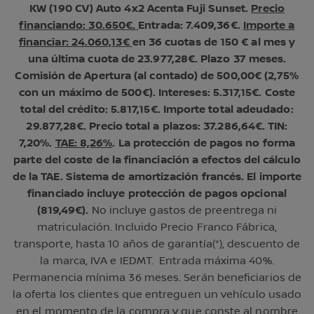
KW (190 CV) Auto 4x2 Acenta Fuji Sunset.
Precio
financiando: 30.650€.
Entrada: 7.409,36€.
Importe a
financiar: 24.060,13€
en 36 cuotas de 150 € al mes y
una última cuota de 23.977,28€. Plazo 37 meses.
Comisión de Apertura (al contado) de 500,00€ (2,75%
con un máximo de 500€). Intereses: 5.317,15€. Coste
total del crédito: 5.817,15€. Importe total adeudado:
29.877,28€. Precio total a plazos: 37.286,64€. TIN:
7,20%.
TAE: 8,26%
. La protección de pagos no forma
parte del coste de la financiación a efectos del cálculo
de la TAE. Sistema de amortización francés. El importe
financiado incluye protección de pagos opcional
(819,49€).
No incluye gastos de preentrega ni
matriculación. Incluido Precio Franco Fábrica,
transporte, hasta 10 años de garantía(*), descuento de
la marca, IVA e IEDMT. Entrada máxima 40%.
Permanencia mínima 36 meses. Serán beneficiarios de
la oferta los clientes que entreguen un vehículo usado
en el momento de la compra y que conste al nombre