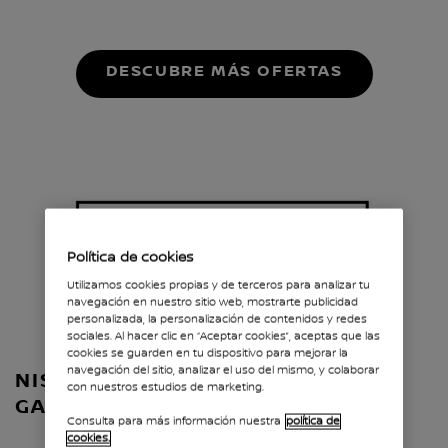
DESCUBRE MÁS OFERTAS
Política de cookies
Utilizamos cookies propias y de terceros para analizar tu
navegación en nuestro sitio web, mostrarte publicidad
personalizada, la personalización de contenidos y redes
sociales. Al hacer clic en “Aceptar cookies”, aceptas que las
cookies se guarden en tu dispositivo para mejorar la
navegación del sitio, analizar el uso del mismo, y colaborar
NISSAN+: HASTA 10 AÑOS DE
con nuestros estudios de marketing.
GARANTÍA*
Consulta para más información nuestra
política de
cookies.