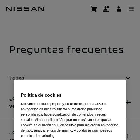
Ir
al
FAQ
contenido
principal
Preguntas frecuentes
Todas
Política de cookies
¿Qué tipo de cargadores para
Utilizamos cookies propias y de terceros para analizar tu
vehículos eléctricos hay?
navegación en nuestro sitio web, mostrarte publicidad
personalizada, la personalización de contenidos y redes
sociales. Al hacer clic en “Aceptar cookies”, aceptas que las
cookies se guarden en tu dispositivo para mejorar la navegación
del sitio, analizar el uso del mismo, y colaborar con nuestros
¿Cómo encuentro un lugar de
estudios de marketing.
recarga próximo?