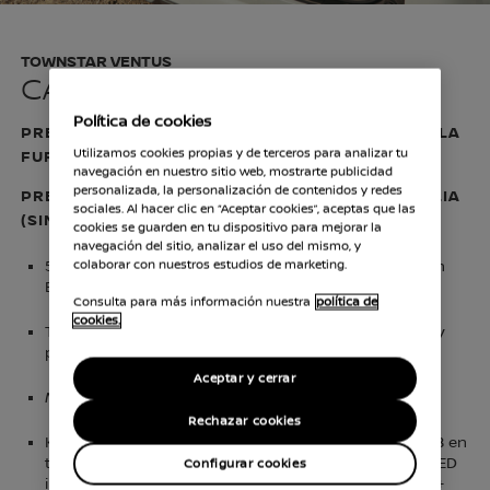
TOWNSTAR VENTUS
CAMPERIZACIÓN MID
Política de cookies
PRECIO DE LA CAMPERIZACIÓN PARA COMBI (SIN LA
Utilizamos cookies propias y de terceros para analizar tu
FURGONETA) DESDE 9.950 *
navegación en nuestro sitio web, mostrarte publicidad
personalizada, la personalización de contenidos y redes
PRECIO DE LA CAMPERIZACIÓN PARA COMBI EVALIA
sociales. Al hacer clic en “Aceptar cookies”, aceptas que las
(SIN LA FURGONETA) DESDE 10.150€ *
cookies se guarden en tu dispositivo para mejorar la
navegación del sitio, analizar el uso del mismo, y
colaborar con nuestros estudios de marketing.
5 plazas y 6 plazas (2 asientos extraíbles) en la versión
Evalia
Consulta para más información nuestra
política de
cookies.
Techo elevable, cama en la parte superior (1,90x1,02) y
pintura color carrocería.
Aceptar y cerrar
Mesa central para uso exterior.
Rechazar cookies
Kit instalación eléctrica URBANCAMPER: conexión USB en
todas las estancias, toma exterior DEFA 220v, luces LED
Configurar cookies
interiores táctiles, interruptor apertura en el portón +