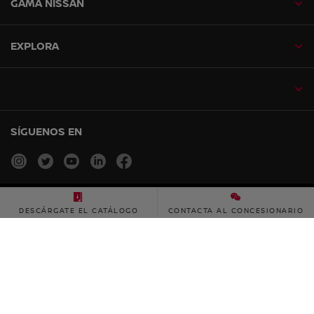
GAMA NISSAN
EXPLORA
SÍGUENOS EN
instagram
twitter
youtube
linkedin
facebook
Mapa del sitio
DESCÁRGATE EL CATÁLOGO
CONTACTA AL CONCESIONARIO
Accesibilidad
Trabaja con nosotros
Canal de denuncias
Privacidad