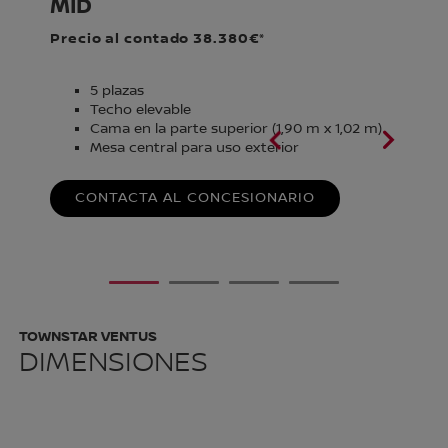
MID
L
Precio al contado 38.380€*
Pr
5 plazas
Techo elevable
)
Cama en la parte superior (1,90 m x 1,02 m)
Mesa central para uso exterior
era
CONTACTA AL CONCESIONARIO
1
2
3
4
TOWNSTAR VENTUS
DIMENSIONES