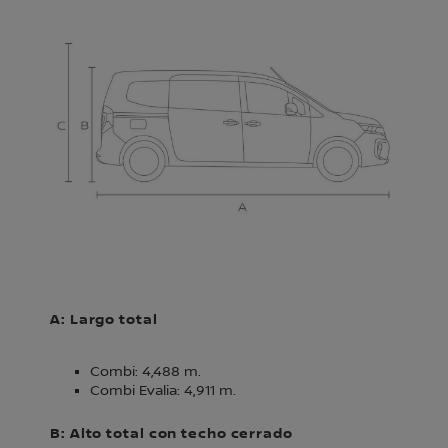
A:
A: Largo total
Combi: 4,488 m.
Combi Evalia: 4,911 m.
B: Alto total con techo cerrado