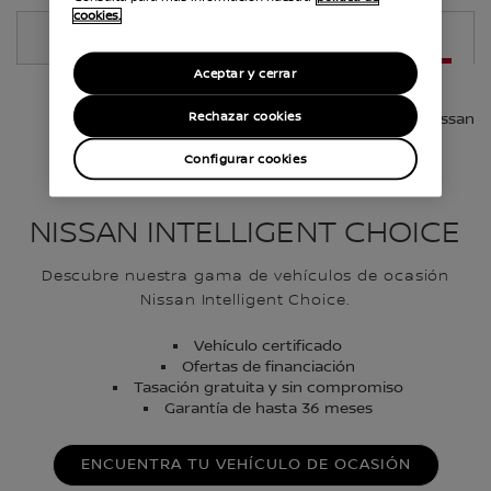
cookies.
MAPA
LISTA
Aceptar y cerrar
Rechazar cookies
Nissan
Configurar cookies
NISSAN INTELLIGENT CHOICE
Descubre nuestra gama de vehículos de ocasión
Nissan Intelligent Choice.
Vehículo certificado
Ofertas de financiación
Tasación gratuita y sin compromiso
Garantía de hasta 36 meses
ENCUENTRA TU VEHÍCULO DE OCASIÓN