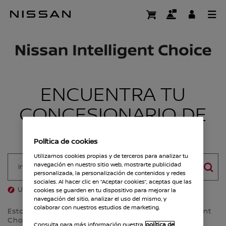
Ir
al
RED-NISSAN-OCAS
contenido
principal
ENCUENTRA TU
CONCESIONARIO DE
OCASIÓN
Política de cookies
Utilizamos cookies propias y de terceros para analizar tu
navegación en nuestro sitio web, mostrarte publicidad
personalizada, la personalización de contenidos y redes
BÚSQU
sociales. Al hacer clic en “Aceptar cookies”, aceptas que las
Ubicación actual
cookies se guarden en tu dispositivo para mejorar la
navegación del sitio, analizar el uso del mismo, y
colaborar con nuestros estudios de marketing.
Estos son todos los concesionarios Nissan Intelligent
Choice en España
Consulta para más información nuestra
política de