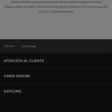
determinada. Las características mostradas pueden no estar
disponibles, no estar disponibles de serie o estarlo solo como opción
(con un coste adicional).
Home
Empresas
ATENCIÓN AL CLIENTE
GAMA NISSAN
EXPLORA