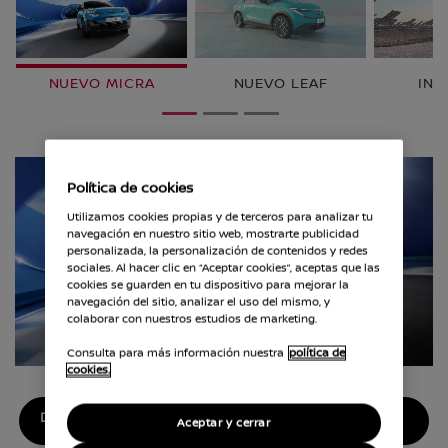
NUEVO MICRA
NUEVO LEAF
INT
1
2
3
Política de cookies
Utilizamos cookies propias y de terceros para analizar tu
navegación en nuestro sitio web, mostrarte publicidad
personalizada, la personalización de contenidos y redes
sociales. Al hacer clic en “Aceptar cookies”, aceptas que las
cookies se guarden en tu dispositivo para mejorar la
navegación del sitio, analizar el uso del mismo, y
colaborar con nuestros estudios de marketing.
Consulta para más información nuestra
política de
cookies.
DESCUBRE EL NUEVO NISSAN MICRA
Aceptar y cerrar