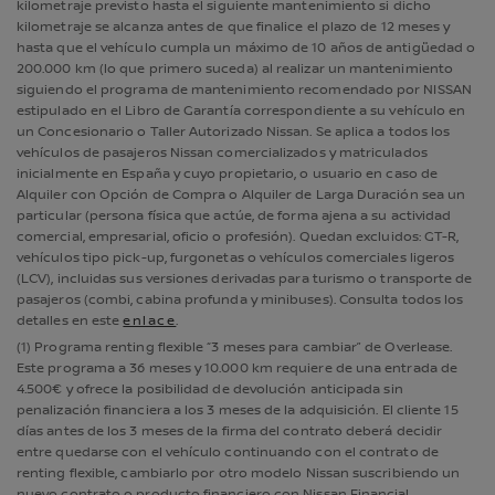
kilometraje previsto hasta el siguiente mantenimiento si dicho
kilometraje se alcanza antes de que finalice el plazo de 12 meses y
hasta que el vehículo cumpla un máximo de 10 años de antigüedad o
200.000 km (lo que primero suceda) al realizar un mantenimiento
siguiendo el programa de mantenimiento recomendado por NISSAN
estipulado en el Libro de Garantía correspondiente a su vehículo en
un Concesionario o Taller Autorizado Nissan. Se aplica a todos los
vehículos de pasajeros Nissan comercializados y matriculados
inicialmente en España y cuyo propietario, o usuario en caso de
Alquiler con Opción de Compra o Alquiler de Larga Duración sea un
particular (persona física que actúe, de forma ajena a su actividad
comercial, empresarial, oficio o profesión). Quedan excluidos: GT-R,
vehículos tipo pick-up, furgonetas o vehículos comerciales ligeros
(LCV), incluidas sus versiones derivadas para turismo o transporte de
pasajeros (combi, cabina profunda y minibuses). Consulta todos los
detalles en este
enlace
.
(1) Programa renting flexible “3 meses para cambiar” de Overlease.
Este programa a 36 meses y 10.000 km requiere de una entrada de
4.500€ y ofrece la posibilidad de devolución anticipada sin
penalización financiera a los 3 meses de la adquisición. El cliente 15
días antes de los 3 meses de la firma del contrato deberá decidir
entre quedarse con el vehículo continuando con el contrato de
renting flexible, cambiarlo por otro modelo Nissan suscribiendo un
nuevo contrato o producto financiero con Nissan Financial