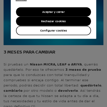
Aceptar y cerrar
Rechazar cookies
Configurar cookies
3 MESES PARA CAMBIAR
Nissan MICRA, LEAF o ARIYA
Si pruebas un
, querrás
3 meses de prueba
quedártelo. Por eso te ofrecemos
para que lo conduzcas con total tranquilidad y
compruebes si encaja contigo. Al terminar ese
quedártelo
periodo, podrás decidir con total libertad:
,
cambiarlo
devolverlo
por otro modelo o
. Así tendrás
la certeza de que tu Nissan se adapta a tu día a día,
tus necesidades y tu estilo de vida antes de dar el
paso definitivo (1).