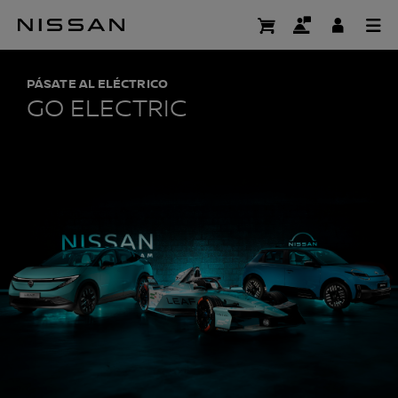
Ir
al
GO ELECTRIC | NIS
contenido
principal
PÁSATE AL ELÉCTRICO
GO ELECTRIC