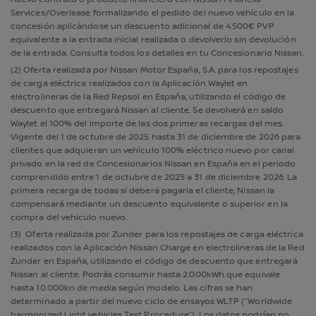
Services/Overlease formalizando el pedido del nuevo vehículo en la
concesión aplicándose un descuento adicional de 4.500€ PVP
equivalente a la entrada inicial realizada o devolverlo sin devolución
de la entrada. Consulta todos los detalles en tu Concesionario Nissan.
(2) Oferta realizada por Nissan Motor España, S.A. para los repostajes
de carga eléctrica realizados con la Aplicación Waylet en
electrolineras de la Red Repsol en España, utilizando el código de
descuento que entregará Nissan al cliente. Se devolverá en saldo
Waylet el 100% del importe de las dos primeras recargas del mes.
Vigente del 1 de octubre de 2025 hasta 31 de diciembre de 2026 para
clientes que adquieran un vehículo 100% eléctrico nuevo por canal
privado en la red de Concesionarios Nissan en España en el periodo
comprendido entre 1 de octubre de 2025 a 31 de diciembre 2026. La
primera recarga de todas sí deberá pagarla el cliente, Nissan la
compensará mediante un descuento equivalente o superior en la
compra del vehículo nuevo.
(3) Oferta realizada por Zunder para los repostajes de carga eléctrica
realizados con la Aplicación Nissan Charge en electrolineras de la Red
Zunder en España, utilizando el código de descuento que entregará
Nissan al cliente. Podrás consumir hasta 2.000kWh que equivale
hasta 10.000kn de media según modelo. Las cifras se han
determinado a partir del nuevo ciclo de ensayos WLTP (“Worldwide
harmonized Light vehicles Test Procedure”). Los datos podrían no