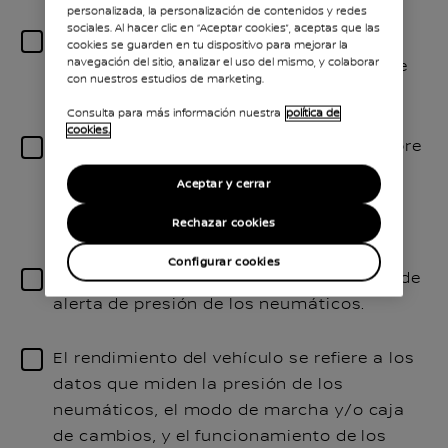
personalizada, la personalización de contenidos y redes
sociales. Al hacer clic en “Aceptar cookies”, aceptas que las
Combustible: cantidad restante de
cookies se guarden en tu dispositivo para mejorar la
navegación del sitio, analizar el uso del mismo, y colaborar
combustible en el tanque de combustible
con nuestros estudios de marketing.
como se muestra en el vehículo.
Consulta para más información nuestra
política de
cookies.
Batería y carga se refiere a los datos sobre
el estado de la batería de un vehículo
Aceptar y cerrar
eléctrico, el nivel de carga, el historial de
carga y el uso de energía.
Rechazar cookies
Configurar cookies
Accidentes y alertas se refiere al estado de
alerta de presión de los neumáticos.
El rendimiento del vehículo se refiere a los
datos que miden la presión de los
neumáticos, el modo de marcha y/o caja
de cambios, y el funcionamiento de los