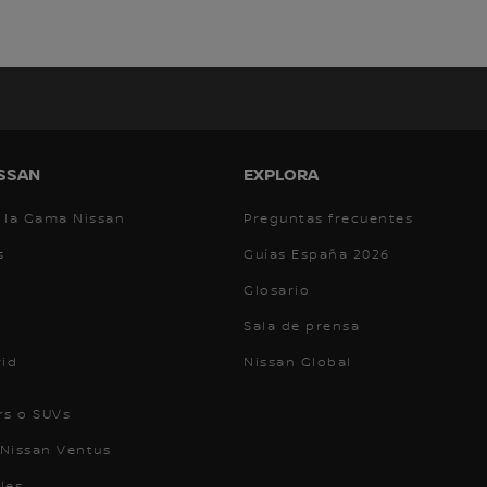
SSAN
EXPLORA
 la Gama Nissan
Preguntas frecuentes
s
Guías España 2026
Glosario
Sala de prensa
rid
Nissan Global
rs o SUVs
Nissan Ventus
les