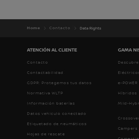
Home
Contacto
Data Rights
ATENCIÓN AL CLIENTE
GAMA NI
Contacto
Descubre
Contactabilidad
Eléctrico
GDPR: Protegemos tus datos
e-POWER
Normativa WLTP
Híbridos
Información baterías
Mild-Hyb
Datos vehiculo conectado
Crossove
Etiquetado de neumáticos
Campers 
Hojas de rescate
Comercia