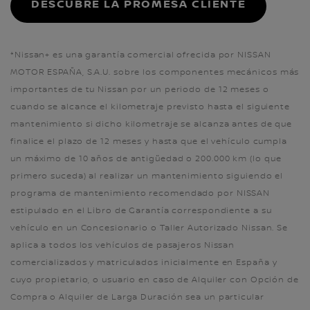
DESCUBRE LA PROMESA CLIENTE
*Nissan+ es una garantía comercial ofrecida por NISSAN
MOTOR ESPAÑA, S.A.U. sobre los componentes mecánicos más
importantes de tu Nissan por un periodo de 12 meses o
cuando se alcance el kilometraje previsto hasta el siguiente
mantenimiento si dicho kilometraje se alcanza antes de que
finalice el plazo de 12 meses y hasta que el vehículo cumpla
un máximo de 10 años de antigüedad o 200.000 km (lo que
primero suceda) al realizar un mantenimiento siguiendo el
programa de mantenimiento recomendado por NISSAN
estipulado en el Libro de Garantía correspondiente a su
vehículo en un Concesionario o Taller Autorizado Nissan. Se
aplica a todos los vehículos de pasajeros Nissan
comercializados y matriculados inicialmente en España y
cuyo propietario, o usuario en caso de Alquiler con Opción de
Compra o Alquiler de Larga Duración sea un particular