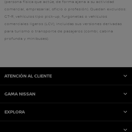
(persona física que actúe, de forma ajena a su actividad
comercial, empresarial, oficio o profesión). Quedan excluidos:
GT-R, vehículos tipo pick-up, furgonetas o vehículos
comerciales ligeros (LCV), incluidas sus versiones derivadas
para turismo o transporte de pasajeros (combi, cabina
profunda y minibuses).
ATENCIÓN AL CLIENTE
GAMA NISSAN
EXPLORA