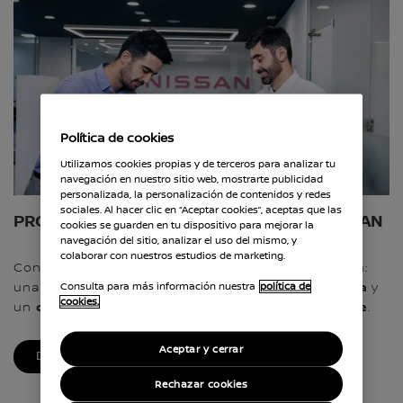
Política de cookies
Utilizamos cookies propias y de terceros para analizar tu
navegación en nuestro sitio web, mostrarte publicidad
personalizada, la personalización de contenidos y redes
sociales. Al hacer clic en “Aceptar cookies”, aceptas que las
PROMESA DE SERVICIO AL CLIENTE DE NISSAN
cookies se guarden en tu dispositivo para mejorar la
navegación del sitio, analizar el uso del mismo, y
colaborar con nuestros estudios de marketing.
Conoce la Promesa de Servicio al Cliente de Nissan:
calidad
confianza
Consulta para más información nuestra
política de
una experiencia basada en la
, la
y
cookies.
compromiso
futuro más sostenible
un
real con un
.
Aceptar y cerrar
DESCUBRE LA PROMESA CLIENTE DE NISSAN
Rechazar cookies