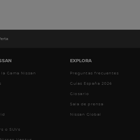
ferta
SSAN
EXPLORA
 la Gama Nissan
Preguntas frecuentes
s
Guías España 2026
Glosario
Sala de prensa
rid
Nissan Global
rs o SUVs
Nissan Ventus