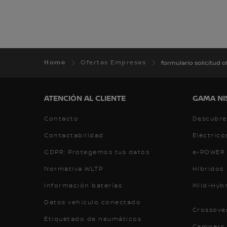
Home
Ofertas Empresas
formulario solicitud o
ATENCIÓN AL CLIENTE
GAMA NI
Contacto
Descubre
Contactabilidad
Eléctrico
GDPR: Protegemos tus datos
e-POWER
Normativa WLTP
Híbridos
Información baterías
Mild-Hyb
Datos vehiculo conectado
Crossove
Etiquetado de neumáticos
Campers 