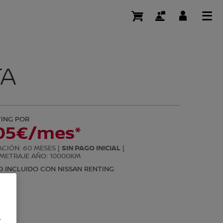
ERTA
TA
y