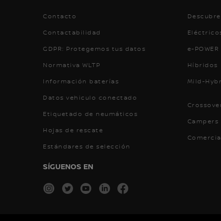
Contacto
Descubre
Contactabilidad
Eléctrico
GDPR: Protegemos tus datos
e-POWER
Normativa WLTP
Híbridos
Información baterías
Mild-Hyb
Datos vehiculo conectado
Crossove
Etiquetado de neumáticos
Campers 
Hojas de rescate
Comercia
Estándares de selección
SÍGUENOS EN
instagram
twitter
youtube
linkedin
facebook