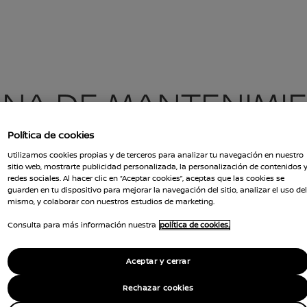
ANTENIMIENTO
INA DE MANTENIMI
Política de cookies
Utilizamos cookies propias y de terceros para analizar tu navegación en nuestro
sitio web, mostrarte publicidad personalizada, la personalización de contenidos 
redes sociales. Al hacer clic en “Aceptar cookies”, aceptas que las cookies se
guarden en tu dispositivo para mejorar la navegación del sitio, analizar el uso del
mismo, y colaborar con nuestros estudios de marketing.
rmite el uso de los Servicios NissanConnect par
Consulta para más información nuestra
política de cookies.
200 (producidos hasta 2022), dejará de funcionar
Aceptar y cerrar
obsoleta de la plataforma actual, que no puede a
Rechazar cookies
 de desarrollo en curso.