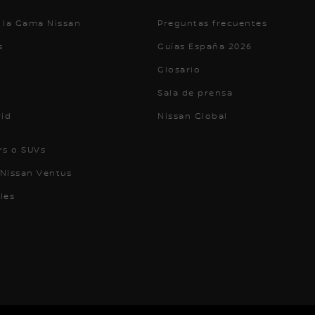
 la Gama Nissan
Preguntas frecuentes
s
Guías España 2026
Glosario
Sala de prensa
rid
Nissan Global
rs o SUVs
Nissan Ventus
les