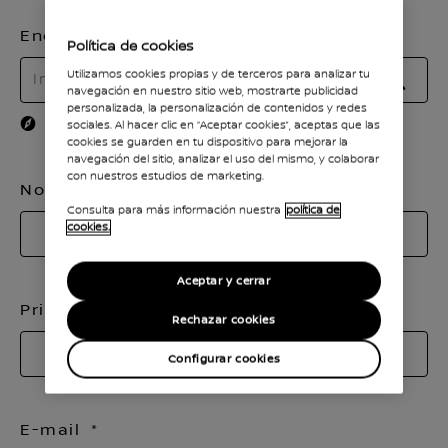
Encuentra tu concesionario
Política de cookies
Utilizamos cookies propias y de terceros para analizar tu
navegación en nuestro sitio web, mostrarte publicidad
BÚS
personalizada, la personalización de contenidos y redes
Usar mi ubicación actual
sociales. Al hacer clic en “Aceptar cookies”, aceptas que las
cookies se guarden en tu dispositivo para mejorar la
navegación del sitio, analizar el uso del mismo, y colaborar
con nuestros estudios de marketing.
Nombre
Consulta para más información nuestra
política de
cookies.
Aceptar y cerrar
Primer apellido
Rechazar cookies
Configurar cookies
E-mail