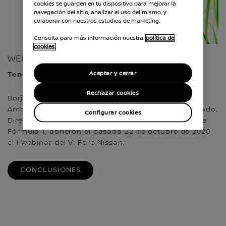
cookies se guarden en tu dispositivo para mejorar la
navegación del sitio, analizar el uso del mismo, y
colaborar con nuestros estudios de marketing.
Consulta para más información nuestra
política de
cookies.
WEBINAR I
Aceptar y cerrar
Tendencias en electromovilidad
Rechazar cookies
Borja Carabante, Delegado de Movilidad y Medio
Ambiente del Ayuntamiento de Madrid, Josep Trabado,
Configurar cookies
Director General de Endesa X y Marc Gené, piloto de
Fórmula 1, abrieron el pasado 22 de octubre de 2020
el I Webinar del VI Foro Nissan.
CONCLUSIONES