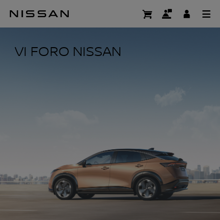
Ir
al
VI FORO NISSAN
contenido
principal
VI FORO NISSAN