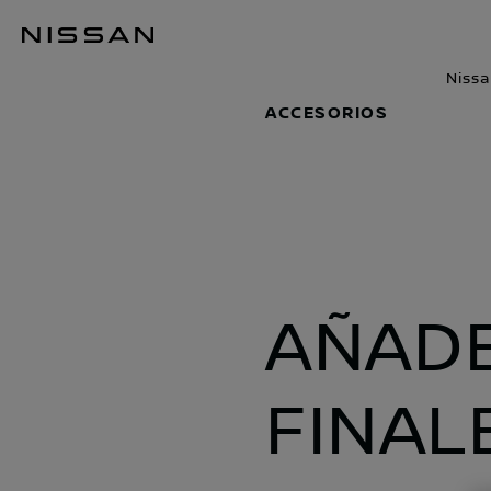
Ir
al
Accesorios
contenido
Nissa
principal
ACCESORIOS
AÑADE
FINAL