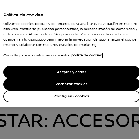
el buen cuidado (fundas de asiento en piel
Política de cookies
otector en madera o guardabarros) a detalles
Utilizamos cookies propias y de terceros para analizar tu navegación en nuestro
sitio web, mostrarte publicidad personalizada, la personalización de contenidos y
anches para remolque o bacas): los accesorios
redes sociales. Al hacer clic en “Aceptar cookies”, aceptas que las cookies se
guarden en tu dispositivo para mejorar la navegación del sitio, analizar el uso del
ermiten adaptar tu vehículo para convertirlo en
mismo, y colaborar con nuestros estudios de marketing.
y operativo. (1)
Consulta para más información nuestra
política de cookies.
Aceptar y cerrar
Rechazar cookies
Configurar cookies
STAR: ACCESO